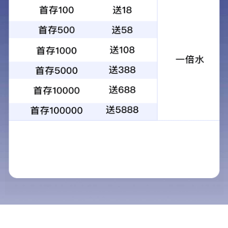
校徽
-
充分表达学院对学术及社会的开放态度。
校徽整体外圆内方，由传统元素配以庄重雅致的
古典红融合而成，流露出浓郁厚重的文化气息，象征
了活力，干劲及灵活性，准确体现“学院”身份。 校徽
中心部分为一古体“商”字，取古代方鼎和权杖抽象变
化而成。鼎为诚信之尊；杖为权威之证；两者融合，
突显出华商职业学院诚信和权威的特质。杖、鼎的组