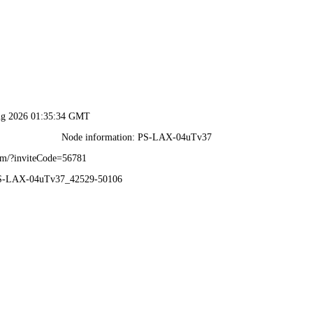
2025新澳门免费原料网-资料免费精选
织机构
党团建设
招生就业
教育教学
人事质量