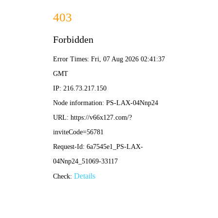
2025新澳门免费原料网-资料免费精选
教师风采
2025新澳门免费原料网师生共同挑战2025江门
马拉松赛
发布日期：2025-12-26
12月21日，由中国田径协会认证，广东省田径协会指导，江门市人
民政府主办的2025江门马拉松赛圆满落幕。2025新澳门免费原料网坚持
五育并举，注重体育育人实效，常务副校长袁国繁、江门校区综合办公室