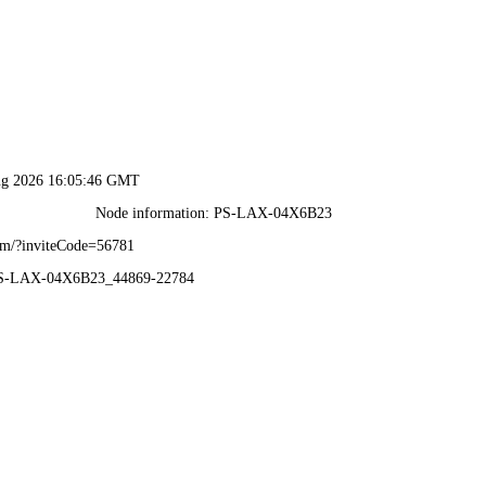
2025新澳门免费原料网-资料免费精选
织机构
党团建设
招生就业
教育教学
人事质量