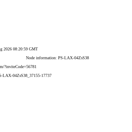
2025新澳门免费原料网-资料免费精选
织机构
党团建设
招生就业
教育教学
人事质量